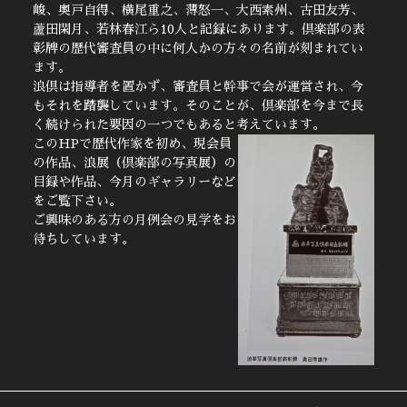
峻、奥戸自得、横尾重之、薄怒一、大西素州、古田友芳、
蘆田閑月、若林春江ら10人と記録にあります。倶楽部の表
彰牌の歴代審査員の中に何人かの方々の名前が刻まれてい
ます。
浪倶は指導者を置かず、審査員と幹事で会が運営され、今
もそれを踏襲しています。そのことが、倶楽部を今まで長
く続けられた要因の一つでもあると考えています。
このHPで歴代作家を初め、現会員
の作品、浪展（倶楽部の写真展）の
目録や作品、今月のギャラリーなど
をご覧下さい。
ご興味のある方の月例会の見学をお
待ちしています。