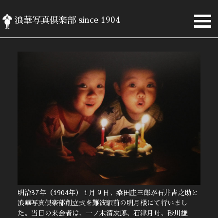
浪華写真倶楽部
since 1904
明治37年（1904年）１月９日、桑田庄三郎が石井吉之助と
浪華写真倶楽部創立式を難波駅前の明月楼にて行いまし
た。当日の来会者は、一ノ木清次郎、石津月舟、砂川雄