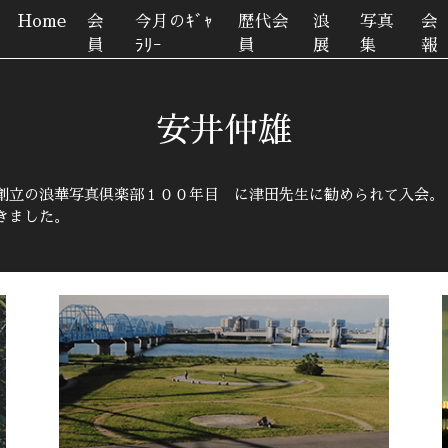
Home
会
今月のｷﾞｬ
歴代会
浪
写真
会
員
ﾗﾘｰ
員
展
集
報
安井仲雄
創立の浪華写真倶楽部１００年目 に津田先生に勧められて入会。
きました。